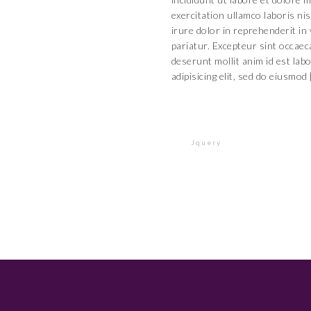
exercitation ullamco laboris ni
irure dolor in reprehenderit in 
pariatur. Excepteur sint occaeca
deserunt mollit anim id est la
adipisicing elit, sed do eiusmod 
Continue reading
Jquery