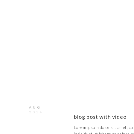
22
AUG
2014
blog post with video
Lorem ipsum dolor sit amet, con
incididunt ut labore et dolore 