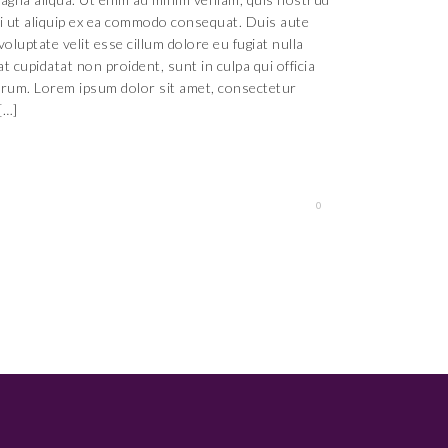
si ut aliquip ex ea commodo consequat. Duis aute
voluptate velit esse cillum dolore eu fugiat nulla
t cupidatat non proident, sunt in culpa qui officia
borum. Lorem ipsum dolor sit amet, consectetur
[…]
0