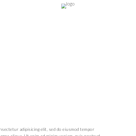
Video
sectetur adipisicing elit, sed do eiusmod tempor
magna aliqua. Ut enim ad minim veniam, quis nostrud